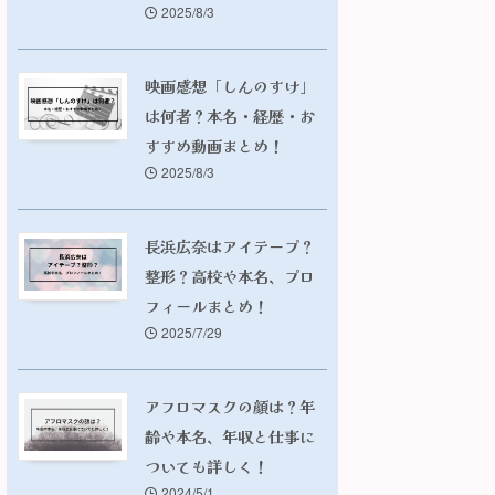
2025/8/3
映画感想「しんのすけ」
は何者？本名・経歴・お
すすめ動画まとめ！
2025/8/3
長浜広奈はアイテープ？
整形？高校や本名、プロ
フィールまとめ！
2025/7/29
アフロマスクの顔は？年
齢や本名、年収と仕事に
ついても詳しく！
2024/5/1