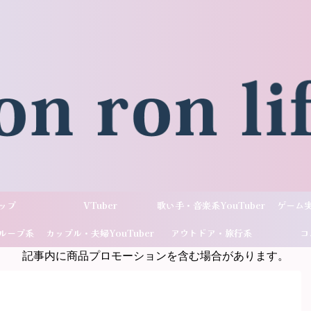
ップ
VTuber
歌い手・音楽系YouTuber
ゲーム実
ループ系
カップル・夫婦YouTuber
アウトドア・旅行系
コ
記事内に商品プロモーションを含む場合があります。
ber
YouTuber