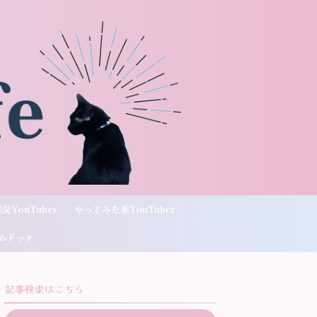
況YouTuber
やってみた系YouTuber
ムドット
記事検索はこちら