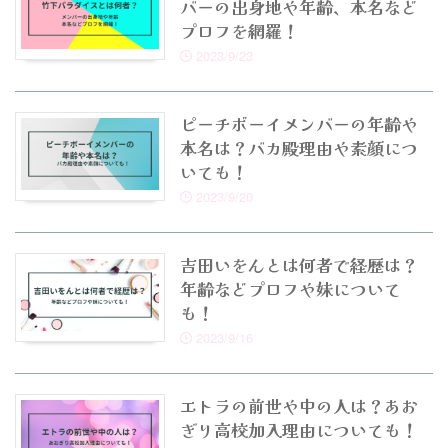
バーの出身地や年齢、本名など
プロフを網羅！
2023/9/23
ピーチボーイメンバーの年齢や
本名は？バカ殿理由や素顔につ
いても！
2023/9/20
吉田いをんとは何者で経歴は？
年齢などプロフや妹について
も！
2023/9/16
エトラの前世や中の人は？あお
ぎり高校加入理由についても！