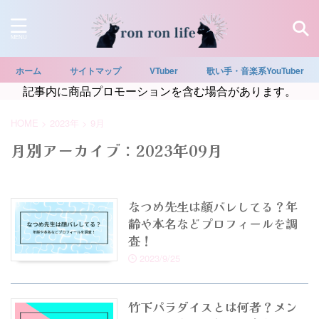
ホーム
サイトマップ
VTuber
歌い手・音楽系YouTuber
記事内に商品プロモーションを含む場合があります。
HOME
>
2023年
>
9月
月別アーカイブ：2023年09月
なつめ先生は顔バレしてる？年
齢や本名などプロフィールを調
査！
2023/9/25
竹下パラダイスとは何者？メン