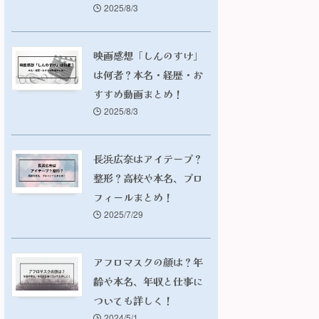
2025/8/3
映画感想「しんのすけ」
は何者？本名・経歴・お
すすめ動画まとめ！
2025/8/3
長浜広奈はアイテープ？
整形？高校や本名、プロ
フィールまとめ！
2025/7/29
アフロマスクの顔は？年
齢や本名、年収と仕事に
ついても詳しく！
2024/5/1