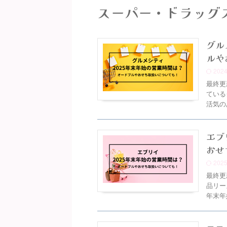
スーパー・ドラッグ
グル
ルや
202
最終更
ている
活気の
エブ
おせ
2025
最終更
品リー
年末年