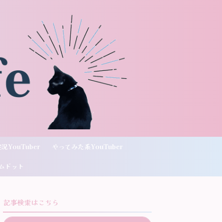
況YouTuber
やってみた系YouTuber
ムドット
記事検索はこちら