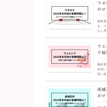
ウオ
おせ
202
最終更
る、ス
なし準
ウエ
や福
202
最終更
名高い
安い為
成城
おせ
202