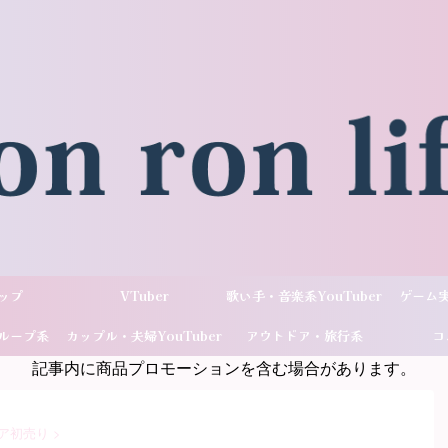
ップ
VTuber
歌い手・音楽系YouTuber
ゲーム実
ループ系
カップル・夫婦YouTuber
アウトドア・旅行系
コ
記事内に商品プロモーションを含む場合があります。
ber
YouTuber
ア初売り
>