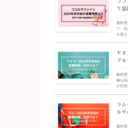
ココ
り混
202
最終更
で、化
を迎え
ヤオ
ブル
202
最終更
備を始
が利用
ラム
ルや
202
最終更