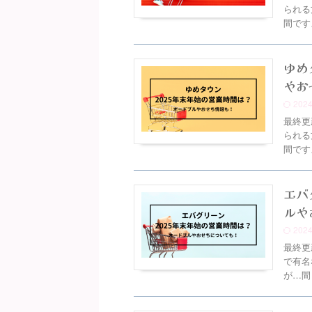
られる
間です
ゆめ
やお
202
最終更
られる
間です
エバ
ルや
202
最終更
で有名
が…間