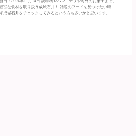
新日：2024年11月14日 調味料やパン、デリや海外のお菓子まで、
豊富な食材を取り扱う成城石井！ 話題のフードを見つけたい時
ず成城石井をチェックしてみるという方も多いかと思います。 ...