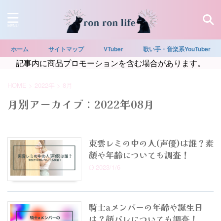
ホーム
サイトマップ
VTuber
歌い手・音楽系YouTuber
記事内に商品プロモーションを含む場合があります。
HOME
>
2022年
>
8月
月別アーカイブ：2022年08月
東雲レミの中の人(声優)は誰？素
顔や年齢についても調査！
2023/1/6
騎士aメンバーの年齢や誕生日
は？顔バレについても調査！