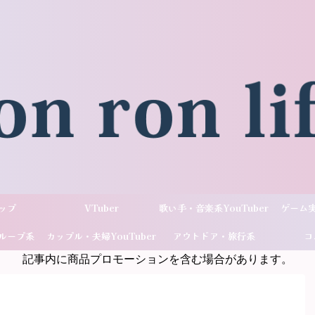
ップ
VTuber
歌い手・音楽系YouTuber
ゲーム実
ループ系
カップル・夫婦YouTuber
アウトドア・旅行系
コ
記事内に商品プロモーションを含む場合があります。
ber
YouTuber