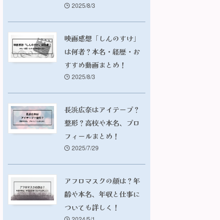
2025/8/3
映画感想「しんのすけ」
は何者？本名・経歴・お
すすめ動画まとめ！
2025/8/3
長浜広奈はアイテープ？
整形？高校や本名、プロ
フィールまとめ！
2025/7/29
アフロマスクの顔は？年
齢や本名、年収と仕事に
ついても詳しく！
2024/5/1