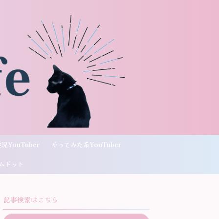
況YouTuber
やってみた系YouTuber
ムドット
記事検索はこちら