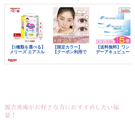
更に、年末
回は、三越伊
2025年度の初売りはいつからなのか
混雑状況、
はいつからい
開店時間や混雑状況に加えセールや福
てご紹介致しま
や混雑状況や
袋情報も合わせてご紹介致します！
貨店2025
合わせてご紹
Contents 西武・そごう2025の初売り
鉄百貨店20
 三越伊勢丹
はいつからいつまで？西武・そごう
らいつまで？
らいつまで？
2025の年末年始の営業時間は？西
福袋販売に
日(店舗・公
武・そごう2025のセール日程は？西
20 ...
25、年末年始
部・そごう2025の福袋販売は？西
武・そごう ...
源吉兆庵がお好きな方におすすめしたい福
袋！