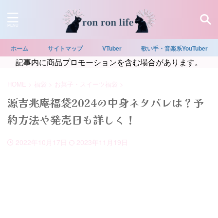
ホーム
サイトマップ
VTuber
歌い手・音楽系YouTuber
記事内に商品プロモーションを含む場合があります。
HOME
>
福袋
>
お菓子・スイーツ福袋
>
源吉兆庵福袋2024の中身ネタバレは？予
約方法や発売日も詳しく！
2022年10月17日
2023年11月19日