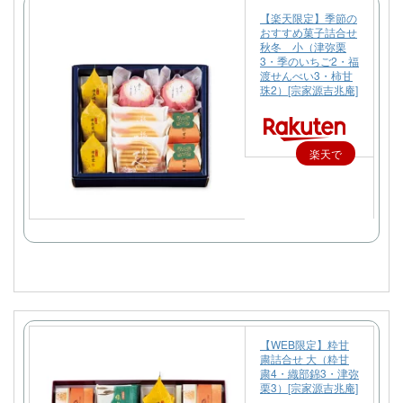
【楽天限定】季節の
おすすめ菓子詰合せ
秋冬 小（津弥栗
3・季のいちご2・福
渡せんべい3・柿甘
珠2）[宗家源吉兆庵]
楽天で
購入
【WEB限定】粋甘
粛詰合せ 大（粋甘
粛4・織部錦3・津弥
栗3）[宗家源吉兆庵]