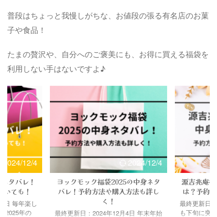
普段はちょっと我慢しがちな、お値段の張る有名店のお菓
子や食品！
たまの贅沢や、自分へのご褒美にも、お得に買える福袋を
利用しない手はないですよ♪
2024/12/4
2024/12/4
身ネタバレ！
ヨックモック福袋2025の中身ネタ
源吉兆庵福
ついても！
バレ！予約方法や購入方法も詳し
は？予約方
く！
月4日 毎年楽し
最終更新日：20
2025年の
も下旬に突入
最終更新日：2024年12月4日 年末年始