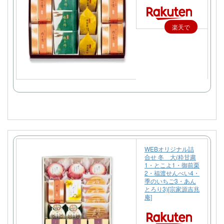
楽天で
購入
WEBオリジナル詰
合せ 冬 大(粋甘粛
1・とこよ1・御前栗
2・福渡せんべい4・
季のいちご3・あん
とろり3)[宗家源吉兆
庵]