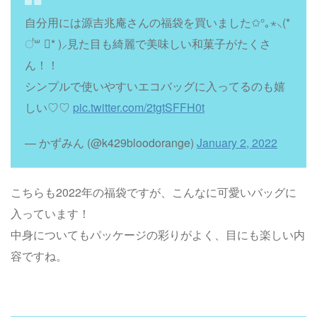
自分用には源吉兆庵さんの福袋を買いました✩°｡⋆⸜(*
॑꒳ ॑* )⸝見た目も綺麗で美味しい和菓子がたくさ
ん！！
シンプルで使いやすいエコバッグに入ってるのも嬉
しい♡♡
pic.twitter.com/2tgtSFFH0t
— かずみん (@k429bloodorange)
January 2, 2022
こちらも2022年の福袋ですが、こんなに可愛いバッグに
入っています！
中身についてもパッケージの彩りがよく、目にも楽しい内
容ですね。