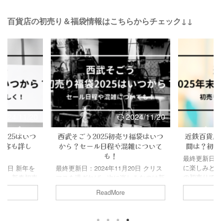
百貨店の初売り＆福袋情報はこちらからチェック↓↓
2024/11/20
2024/11/20
025はいつ
西武そごう2025初売り福袋はいつ
近鉄百貨店
内容も詳し
から？セール日程や混雑について
間は？初売
も！
最終更新日：2
に楽しみと
20日 新年を
最終更新日：2024年11月20日 クリス
の初売りです
ば…新春初売
マスを過ぎれば、次に楽しみなのは新
お得な福袋
セールやお得
春初売りですね。 初売りと言えば、
ReadMore
ないように
った商品をお
セールやお得な福袋が満載…！！これ
そこで今回は
ンス！ これ
は取り残されないように絶対参加した
の初売りは
絶対参加した
い！！ そこで今回は、西武・そごう