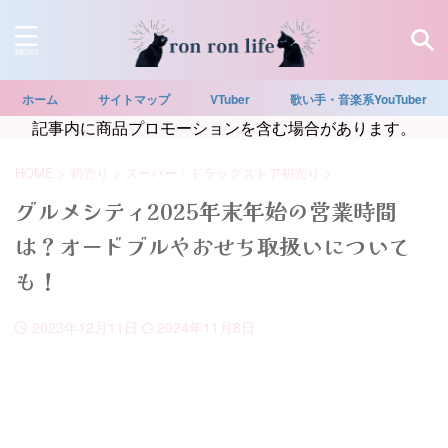
ホーム
サイトマップ
VTuber
歌い手・音楽系YouTuber
記事内に商品プロモーションを含む場合があります。
HOME
>
初売り
>
スーパー・ドラッグストア初売り
>
グルメシティ2025年末年始の営業時間
は？オードブルやおせち取扱いについて
も！
2023年12月11日
2024年11月8日