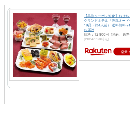
【早割クーポン対象】おせち 2
グランドホテル「洋風オード
18品（約4人前） 送料無料 ※
お届け
価格：12,800円（税込、送料
(2024/11/8時点)
楽天