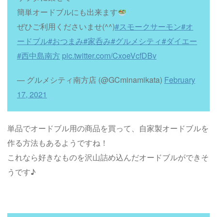
簡単オードブルにも出来ます
ぜひご利用くださいませ(^^)
#スモークサーモン
#オ
ードブル
#おつまみ
#家呑み
#グルメシティ
#ダイエー
#西中島南方
pic.twitter.com/CxoeVcfDBv
— グルメシティ南方店 (@GCminamikata)
February
17, 2021
単品でオードブル用の商品を買って、自家製オードブルを
作る方法もあるようですね！
これなら好きなものを沢山詰め込んだオードブルができそ
うです♪