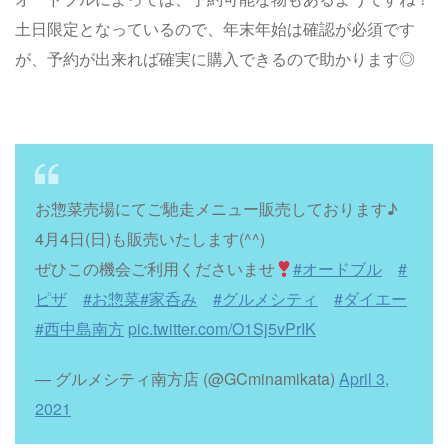
土日限定となっているので、年末年始は確認が必須です
が、予約が出来れば確実に購入できるので助かります◎
お惣菜売場にてご馳走メニュー販売しております♪
4月4日(日)も販売いたします(^^)
ぜひこの機会ご利用くださいませ
#オードブル
#
ピザ
#お惣菜
#家呑み
#グルメシティ
#ダイエー
#西中島南方
pic.twitter.com/O1Sj5vPrIK
— グルメシティ南方店 (@GCminamikata)
April 3,
2021