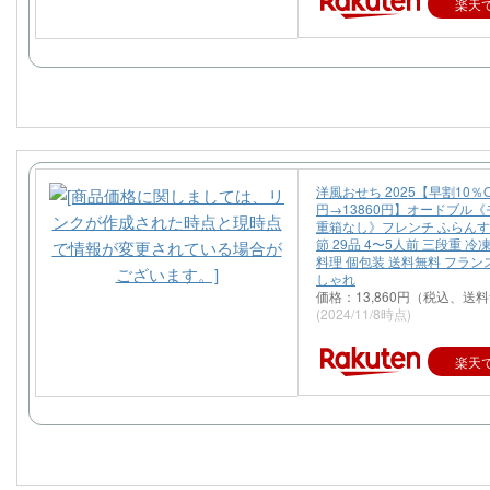
楽天
洋風おせち 2025【早割10％OF
円→13860円】オードブル
重箱なし》フレンチ ふらんす
節 29品 4〜5人前 三段重 冷凍
料理 個包装 送料無料 フラン
しゃれ
価格：13,860円（税込、送料
(2024/11/8時点)
楽天