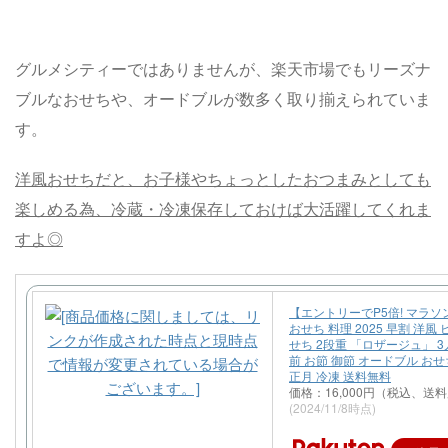
グルメシティーではありませんが、楽天市場でもリーズナ
ブルなおせちや、オードブルが数多く取り揃えられていま
す。
洋風おせちだと、お子様やちょっとしたおつまみとしても
楽しめる為、冷蔵・冷凍保存しておけば大活躍してくれま
すよ◎
【エントリーでP5倍! マラソ
おせち 料理 2025 早割 洋風
せち 2段重 「ロザージュ」 3人
前 お節 御節 オードブル おせ
正月 冷凍 送料無料
価格：16,000円（税込、送料
(2024/11/8時点)