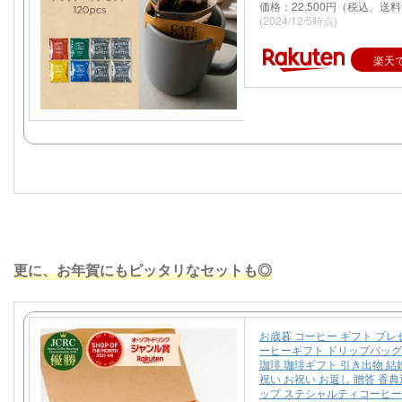
価格：22,500円（税込、送料
(2024/12/5時点)
楽天
更に、お年賀にもピッタリなセットも◎
お歳暮 コーヒー ギフト プレ
ーヒーギフト ドリップバッグ
珈琲 珈琲ギフト 引き出物 結
祝い お祝い お返し 贈答 香典
ップ ステシャルティコーヒー