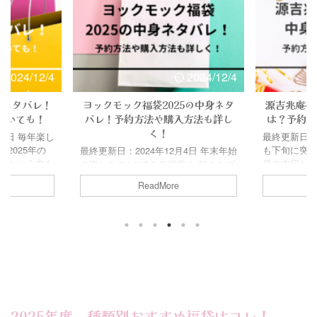
2024/12/4
2024/12/4
身ネタバレ！
ヨックモック福袋2025の中身ネタ
源吉兆庵福
ついても！
バレ！予約方法や購入方法も詳し
は？予約方
く！
月4日 毎年楽し
最終更新日：20
2025年の
も下旬に突入
最終更新日：2024年12月4日 年末年始
！という方も
袋の内容が
の楽しみの1つである福袋！ 好きなブ
か。 千疋屋
ね！ 今回は
ランドやメーカの商品がお得に買える
ReadMore
ーツがぎっし
庵福袋の、
のが嬉しいですよね。 中でもヨック
ースやゼリ
情報について
モックの福袋は、定番のシガールやク
など種類も豊
兆庵の福袋
ッキーがたくさん入っているというこ
も多いんで
菓子を少し
とで狙っている方も多そう…！ そこ
屋福袋2025
合わせで大人
で今回は、2025年のヨックモック福
え、予約につ
えて、発売
袋の中身ネタバレ情報に加え ヨック
をまとめてみ
調べてみた
モック福袋2025の予約方法から購入
疋屋福袋2025の
ください♪ Co
方法まで、詳しく調べてみました！
屋公式サイト
2024の予
Contents ヨックモック福袋2025の予
予約楽天市場
約・購入でき
約、購入方法は？店舗で予約、購入す
2025年度、種類別おすすめ福袋はコレ！