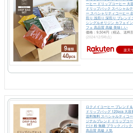
ーヒー ドリップコーヒー 大容
ドリップパック スペシャル
ー スペシャリティコーヒー 
煎り 浅煎り 深煎り ブレンド
シングルオリジン カフェイン
フェ 高品質 高級 美味しい
価格：9,504円（税込、送料別
(2024/12/5時点)
楽天
ロクメイコーヒー ブレンド
ドリップバッグ 120pcs 大容
送料無料 スペシャルティコー
ジナルブレンド ドリップコー
だけ 粉 無糖 ブラック パック
高品質 高級 人気