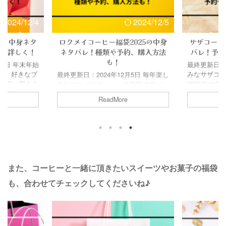
2024/12/4
2024/12/5
5の中身ネタ
ロクメイコーヒー福袋2025の中身
サザコーヒ
法も詳しく！
ネタバレ！種類や予約、購入方法
バレ！予約
も！
月4日 年末年始
最終更新日：2
袋！ 好きなブ
みなサザコ
最終更新日：2024年12月5日 毎年楽し
お得に買える
2025年の
みなロクメイコーヒーの福袋ですが、
中でもキーコ
という方も
2025年の中身がそろそろ気になる！
ReadMore
もか！と言う
か。 サザコ
という方も多いのではないでしょう
さん入ってい
愛あふれる
か。 ロクメイコーヒーは例年質の高
ヒー好きの方
ドする 「サ
いコーヒーがぎっしり詰まっているこ
は、2025年
ともいえる
とで、チェックしてる人も多いんで
身ネタバレ情
レンド」が
す。 そこで今回は、ロクメイコーヒ
袋2025の予
人も多いんで
ー福袋2025の中身ネタバレ情報に加
、詳しく調べ
ザコーヒー袋
え、予約についてや過去の口コミなど
また、コーヒーと一緒に頂きたいスイーツやお菓子の福袋
s キーコーヒー
報に加え、
をまとめてみました！ Contents ロク
方法は？店舗
ミなどをま
メイコーヒー福袋2025の予約方法や
も、合わせてチェックしてくださいね♪
式サイトから
Contents
時期は？ロクメイコーヒー公式サイト
約方法や時期は
での予約楽天市場での予約ロクメイコ
ーヒー店舗での ...