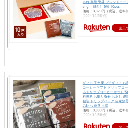
ゃれ 高級 熨斗 ブレンドコー
engi（縁起） 5種 10pcs
価格：3,820円（税込、送料
(2024/12/5時点)
楽天
ギフト 手土産 プチギフト お
コーヒーギフト ドリップコー
るドリップコーヒーセット(5種
料無料 お取り寄せ お返し 退職
包装 ドリップバッグ 自家焙煎
み比べ 奈良 土産
価格：3,880円（税込、送料別
(2024/12/5時点)
楽天