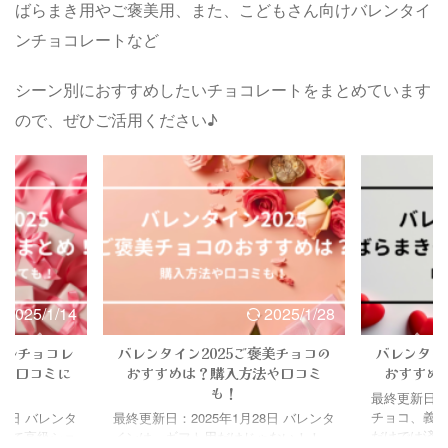
ばらまき用やご褒美用、また、こどもさん向けバレンタイ
まとめていま
Contents デルレイバレンタイン2025
イン2025
ださい！
の発売日はいつ？デルレイバレンタイ
サイトから
ンチョコレートなど
ン2025 ...
公式サイト ..
シーン別におすすめしたいチョコレートをまとめています
ので、ぜひご活用ください♪
2025/1/14
2025/1/28
テルチョコレ
バレンタイン2025ご褒美チョコの
バレンタイ
法や口コミに
おすすめは？購入方法や口コミ
おすすめ
！
も！
最終更新日：2
チョコ、義
14日 バレンタ
最終更新日：2025年1月28日 バレンタ
だけでは済
して高級ショ
インは、ギフト用だけじゃない！！