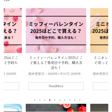
2025/1/30
2025/1/31
025はどこ
ミッフィーバレンタイン2025どこ
ミニオンバ
いつで予約も
で買える？発売日や予約、購入方
で売ってる
法も！
日 2025年
最終更新日：2025年1月31日 2025年
最終更新日：20
ンがやってき
度もバレンタインシーズンがやってき
度もバレン
義理チョコ、
ました！ 本命チョコ、義理チョコ、
ました！ 本
ReadMore
分用のご褒美
友チョコはもちろん、自分用のご褒美
友チョコは
ンは一大イベ
チョコまで、バレンタインは一大イベ
チョコまで
買えないチョコ
ント♪ この時期にしか買えないチョコ
ント♪ この
楽しみですよ
も沢山発売されるので、楽しみですよ
も沢山発売
タインもその
ね！ ミッフィーのバレンタインもそ
ね！ ミニオ
ンバレンタイ
の１つ！！ 2025年のミッフィーのバ
１つ！！ 2