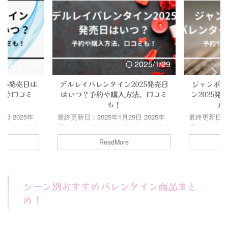
か。 発売日
レンタインは、モロゾフとコラボした
タインも、
ミなどもまと
キュートな限定チョコレートが登場！
んな表情が
役立てくださ
今回はミッフィーバレンタイン商品は
ろいし、注目
ミンバレンタイン
どこで買えるのか。 発売日や予約方
はミニオン
ムーミンバレ
法、過去の口コミなどもまとめていま
売ってるのか
すので、ぜひお役 ...
過去の口コミな
2025/1/28
2025/1/29
25発売日は
デルレイバレンタイン2025発売日
ジャンポー
法や口コミ
はいつ？予約や購入方法、口コミ
ン2025
も！
方
日 2025年
最終更新日：2025年1月29日 2025年
最終更新日：20
ンがやってき
度もバレンタインシーズンがやってき
度もバレン
義理チョコ、
ました！ この時期にしか買えないチ
ました！ こ
ReadMore
分用のご褒美
ョコも沢山発売されるので、楽しみで
ョコレート
ンは一大イベ
すよね！ デルレイのバレンタインも
しみですよね
買えないチョコ
その１つ！！ 2025年のデルレイのバ
ンのバレンタ
楽しみですよ
レンタインは、オンライン限定商品な
ャンポール
シーン別おすすめバレンタイン商品まと
インもその１
ど、プレミア感の高いコレクションが
発売日や予
オのバレンタイ
注目されています！ 今回は、デルレ
もまとめて
め！
ョコラまで、
イバレンタイン商品の発売日や予約方
ください！ C
力的！ 今回
法、過去の口コミなどもまとめていま
ヴァンバレン
品の発売日や
すので、ぜひお役立てください！
いつ？ジャ