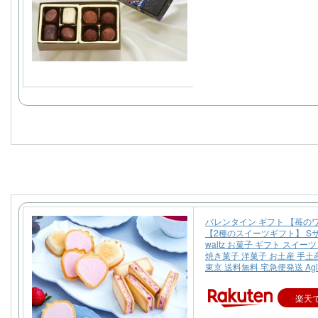
バレンタイン ギフト 【苺の
【2種のスイーツギフト】 Sサ
waltz お菓子 ギフト スイー
焼き菓子 洋菓子 お土産 手土
東京 送料無料 宅急便発送 Agif
楽天