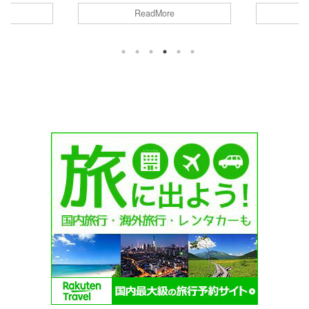
ン！(笑) 
いますよね。
は、いまや常識ですよね。 普段頑張
ReadMore
い！となる
満足できる贅
っている自分へのご褒美に、お目当て
も大切になっ
級ホテルのチ
のチョコレートを購入される方は多い
今回は、お
テルショコラ
かと思います。 バレンタインシーズ
美味しいば
るので、一体
ンは、普段購入出来ないチョコレート
レートを調べ
いのか悩んで
が沢山販売されるので、何を購入する
一緒にご紹介
今回は各ホテ
かしっかり押さえておきたいところ。
バレンタイン
レンタインシ
そこで今回は、2025バレンタインに
Contents
のか、内容や
絶対購入しておきたい、おすすめのご
ばらまきチ
めてみまし
褒美チョコ情報をまとめました！
ト ガレーバ
タイン2025ホテ
Contents バレンタイン2025おすすめ
ばら ...
オークラバレ
ご褒美チョコ①ベルナシオンバレンタ
イン2025お ...