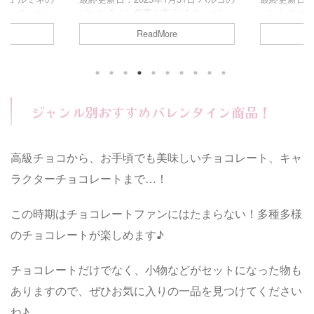
ば、チョコレ
バレンタイン催事と言えば チョコレ
バレンタイ
などこの時期
ートだけでなく、バレンタインにちな
設スペース
ReadMore
も注目のイベ
んだアパレル商品なども並ぶ華やかな
ぎっしり並
購入出来ない
イベント！ 普段購入出来ない商品
ント！ 普段
しみですよね
も、実際に手に取ることができるので
チョコも、
ネバレンタイン
かなり楽しみ♪ そこで今回は、パルコ
るのでかなり
内容、混雑状
バレンタイン2025催事開催時期や内
今回は、イオ
！！
容、混雑状況についてもまとめまし
催事開催時
ジャンル別おすすめバレンタイン商品！
タイン2025イ
た！！ Contents パルコバレンタイン
てもまとめまし
で？ルミネバ
2025イベントはいつからいつまで？
ンバレンタイ
内容は？ルミ
パルコバレンタイン2025イベントの
いつまで？イ
高級チョコから、お手頃でも美味しいチョコレート、キャ
通販(お取り寄
内容は？パルコバレンタイン2025催
催事の内容
購入でき
事の混雑状況は？2025年バレンタイ
2025の通販
ラクターチョコレートまで…！
ン！おす ...
場か ...
この時期はチョコレートファンにはたまらない！多種多様
のチョコレートが楽しめます♪
チョコレートだけでなく、小物などがセットになった物も
ありますので、ぜひお気に入りの一品を見つけてください
ね♪