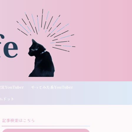
況YouTuber
やってみた系YouTuber
ムドット
記事検索はこちら