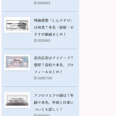
2025/8/3
映画感想「しんのすけ」
は何者？本名・経歴・お
すすめ動画まとめ！
2025/8/3
長浜広奈はアイテープ？
整形？高校や本名、プロ
フィールまとめ！
2025/7/29
アフロマスクの顔は？年
齢や本名、年収と仕事に
ついても詳しく！
2024/5/1