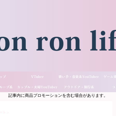
ップ
VTuber
歌い手・音楽系YouTuber
ゲーム実
ループ系
カップル・夫婦YouTuber
アウトドア・旅行系
コ
記事内に商品プロモーションを含む場合があります。
ber
YouTuber
ート
>