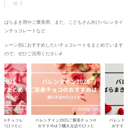
オのバレンタイ
注目されています！ 今回は、デルレ
もまとめて
め！
ョコラまで、
イバレンタイン商品の発売日や予約方
ください！ C
力的！ 今回
法、過去の口コミなどもまとめていま
ヴァンバレン
品の発売日や
すので、ぜひお役立てください！
いつ？ジャ
ばらまき用やご褒美用、また、こどもさん向けバレンタイ
まとめていま
Contents デルレイバレンタイン2025
イン2025
ださい！
の発売日はいつ？デルレイバレンタイ
サイトから
ンチョコレートなど
ン2025 ...
公式サイト ..
シーン別におすすめしたいチョコレートをまとめています
ので、ぜひご活用ください♪
2025/1/14
2025/1/28
テルチョコレ
バレンタイン2025ご褒美チョコの
バレンタイ
法や口コミに
おすすめは？購入方法や口コミ
おすすめ