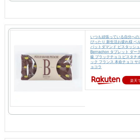
いつも頑張っている自分への
ぴったり 新生活お疲れ様 ベ
パットダマンド ピスタッシュ
Bernachon タブレット ダ
級 ブラックチョコ ピスタチオ 
ック フランス 本命チョコ 
ョコラ
楽天