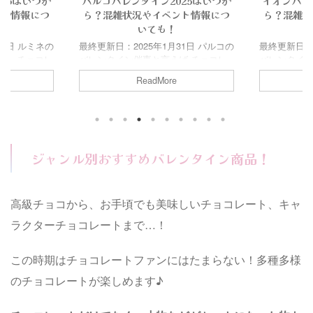
25はいつか
パルコバレンタイン2025はいつか
イオンバレ
ント情報につ
ら？混雑状況やイベント情報につ
ら？混雑状
いても！
31日 ルミネの
最終更新日：2025年1月31日 パルコの
最終更新日：2
ば、チョコレ
バレンタイン催事と言えば チョコレ
バレンタイ
などこの時期
ートだけでなく、バレンタインにちな
設スペース
ReadMore
も注目のイベ
んだアパレル商品なども並ぶ華やかな
ぎっしり並
購入出来ない
イベント！ 普段購入出来ない商品
ント！ 普段
しみですよね
も、実際に手に取ることができるので
チョコも、
ネバレンタイン
かなり楽しみ♪ そこで今回は、パルコ
るのでかなり
内容、混雑状
バレンタイン2025催事開催時期や内
今回は、イオ
！！
容、混雑状況についてもまとめまし
催事開催時
ジャンル別おすすめバレンタイン商品！
タイン2025イ
た！！ Contents パルコバレンタイン
てもまとめまし
で？ルミネバ
2025イベントはいつからいつまで？
ンバレンタイ
内容は？ルミ
パルコバレンタイン2025イベントの
いつまで？イ
高級チョコから、お手頃でも美味しいチョコレート、キャ
通販(お取り寄
内容は？パルコバレンタイン2025催
催事の内容
購入でき
事の混雑状況は？2025年バレンタイ
2025の通販
ラクターチョコレートまで…！
ン！おす ...
場か ...
この時期はチョコレートファンにはたまらない！多種多様
のチョコレートが楽しめます♪