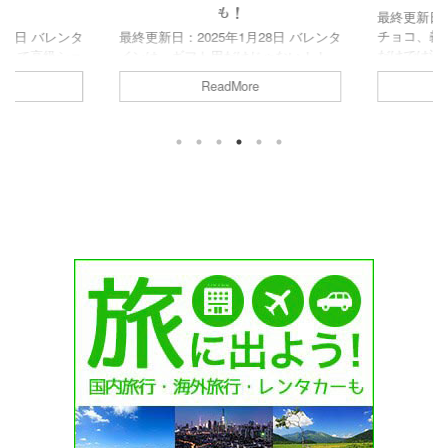
！
も！
最終更新日：2
チョコ、義
14日 バレンタ
最終更新日：2025年1月28日 バレンタ
だけでは済
して高級ショ
インは、ギフト用だけじゃない！！
ン！(笑) 
いますよね。
は、いまや常識ですよね。 普段頑張
ReadMore
い！となる
満足できる贅
っている自分へのご褒美に、お目当て
も大切になっ
級ホテルのチ
のチョコレートを購入される方は多い
今回は、お
テルショコラ
かと思います。 バレンタインシーズ
美味しいば
るので、一体
ンは、普段購入出来ないチョコレート
レートを調べ
いのか悩んで
が沢山販売されるので、何を購入する
一緒にご紹介
今回は各ホテ
かしっかり押さえておきたいところ。
バレンタイン
レンタインシ
そこで今回は、2025バレンタインに
Contents
のか、内容や
絶対購入しておきたい、おすすめのご
ばらまきチ
めてみまし
褒美チョコ情報をまとめました！
ト ガレーバ
タイン2025ホテ
Contents バレンタイン2025おすすめ
ばら ...
オークラバレ
ご褒美チョコ①ベルナシオンバレンタ
イン2025お ...