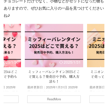
チョコレートだけでなく、小物などがセットになった物も
ありますので、ぜひお気に入りの一品を見つけてください
ね♪
2025/1/30
2025/1/31
025はどこ
ミッフィーバレンタイン2025どこ
ミニオンバ
いつで予約も
で買える？発売日や予約、購入方
で売ってる
法も！
日 2025年
最終更新日：2025年1月31日 2025年
最終更新日：20
ンがやってき
度もバレンタインシーズンがやってき
度もバレン
義理チョコ、
ました！ 本命チョコ、義理チョコ、
ました！ 本
ReadMore
分用のご褒美
友チョコはもちろん、自分用のご褒美
友チョコは
ンは一大イベ
チョコまで、バレンタインは一大イベ
チョコまで