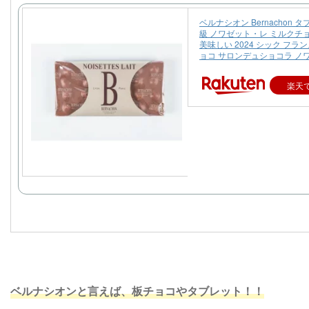
ベルナシオン Bernachon 
級 ノワゼット・レ ミルクチ
美味しい 2024 シック フラ
ョコ サロンデュショコラ ノ
楽天
ベルナシオンと言えば、板チョコやタブレット！！