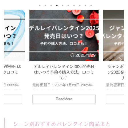
買えないチョコ
ント♪ この時期にしか買えないチョコ
ント♪ この
楽しみですよ
も沢山発売されるので、楽しみですよ
も沢山発売
タインもその
ね！ ミッフィーのバレンタインもそ
ね！ ミニオ
ンバレンタイ
の１つ！！ 2025年のミッフィーのバ
１つ！！ 2
か。 発売日
レンタインは、モロゾフとコラボした
タインも、
ミなどもまと
キュートな限定チョコレートが登場！
んな表情が
役立てくださ
今回はミッフィーバレンタイン商品は
ろいし、注目
ミンバレンタイン
どこで買えるのか。 発売日や予約方
はミニオン
ムーミンバレ
法、過去の口コミなどもまとめていま
売ってるのか
すので、ぜひお役 ...
過去の口コミな
2025/1/28
2025/1/29
25発売日は
デルレイバレンタイン2025発売日
ジャンポー
法や口コミ
はいつ？予約や購入方法、口コミ
ン2025
も！
方
日 2025年
最終更新日：2025年1月29日 2025年
最終更新日：20
ンがやってき
度もバレンタインシーズンがやってき
度もバレン
義理チョコ、
ました！ この時期にしか買えないチ
ました！ こ
ReadMore
分用のご褒美
ョコも沢山発売されるので、楽しみで
ョコレート
ンは一大イベ
すよね！ デルレイのバレンタインも
しみですよね
買えないチョコ
その１つ！！ 2025年のデルレイのバ
ンのバレンタ
楽しみですよ
レンタインは、オンライン限定商品な
ャンポール
シーン別おすすめバレンタイン商品まと
インもその１
ど、プレミア感の高いコレクションが
発売日や予