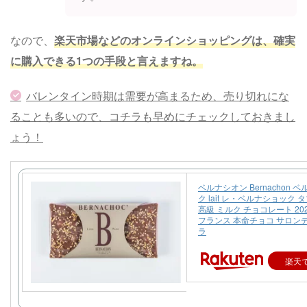
なので、
楽天市場などのオンラインショッピングは、確実
に購入できる1つの手段と言えますね。
バレンタイン時期は需要が高まるため、売り切れにな
ることも多いので、コチラも早めにチェックしておきまし
ょう！
ベルナシオン Bernachon 
ク lait レ・ベルナショック 
高級 ミルク チョコレート 20
フランス 本命チョコ サロン
ラ
楽天