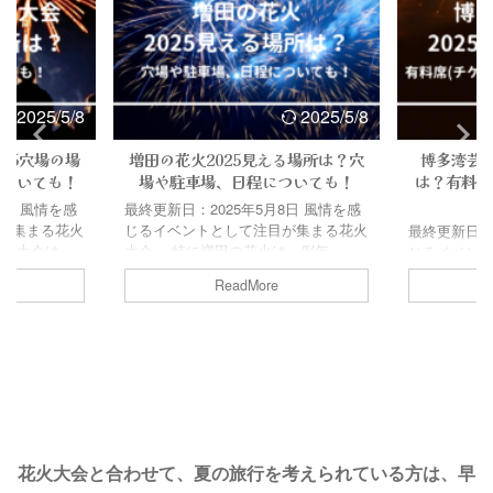
2025/5/8
2025/5/8
25穴場の場
増田の花火2025見える場所は？穴
博多湾芸術
についても！
場や駐車場、日程についても！
は？有料席
8日 風情を感
最終更新日：2025年5月8日 風情を感
が集まる花火
じるイベントとして注目が集まる花火
最終更新日：2
花火大会は、
大会。 特に増田の花火は、例年
じるイベン
あることで、
50,000人の人出があることで、2025
大会。 特に
ReadMore
まれます。 混
年度も混雑が見込まれます。 混雑の
以上の動員を
醐味ですが、
中花火を見るのも醍醐味ですが、少し
年度も混雑が
れば、なお嬉
ゆっくり花火が見れれば、なお嬉しい
中花火を見
同じく混雑回
ですよね。 また、同じく混雑回避の
が、少し離
えている方も
為、車での移動を考えている方も多い
がみれたら嬉
そこで今回
かもしれません。 そこで今回は、増
多湾芸術花
025が見え
田の花火2025が見える場所や花火大
見ることも出
、駐車場情報
会の日程、駐車場情報をお伝えしてい
で今回は、博
ntents 那
きます！ Contents 増田の花火2025が
場スポット
花火大会と合わせて、夏の旅行を考えられている方は、早
穴場の場所は
見える場所(穴場)はどこ？真人公園真
についてまとめ