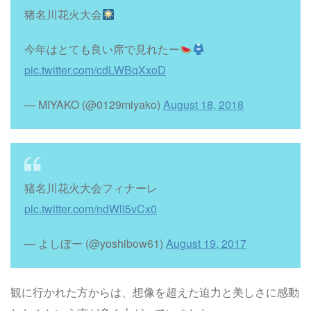
猪名川花火大会
今年はとても良い席で見れたー
pic.twitter.com/cdLWBqXxoD
— MIYAKO (@0129miyako)
August 18, 2018
猪名川花火大会フィナーレ
pic.twitter.com/ndWlI5vCx0
— よしぼー (@yoshibow61)
August 19, 2017
観に行かれた方からは、想像を超えた迫力と美しさに感動