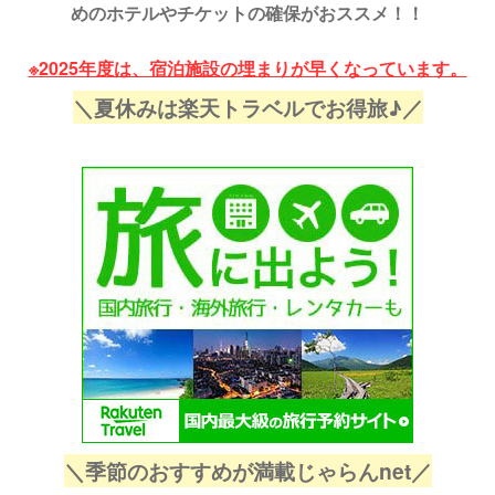
人山増 ...
多湾芸術花火2
めのホテルやチケットの確保がおススメ！！
こ？鷲尾 ...
※2025年度は、宿泊施設の埋まりが早くなっています。
＼夏休みは楽天トラベルでお得旅♪／
＼季節のおすすめが満載じゃらんnet／