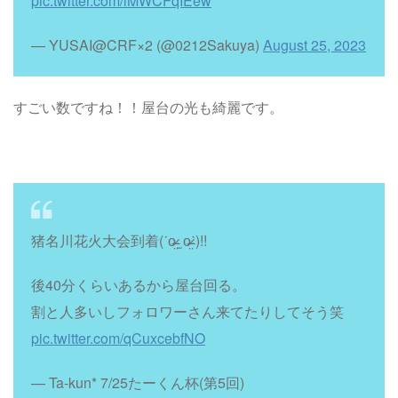
pic.twitter.com/lMWCFqIEew
— YUSAI@CRF×2 (@0212Sakuya)
August 25, 2023
すごい数ですね！！屋台の光も綺麗です。
猪名川花火大会到着(ˊo̴̶̷̤ ̫ o̴̶̷̤ˋ)!!
後40分くらいあるから屋台回る。
割と人多いしフォロワーさん来てたりしてそう笑
pic.twitter.com/qCuxcebfNO
— Ta-kun* 7/25たーくん杯(第5回)