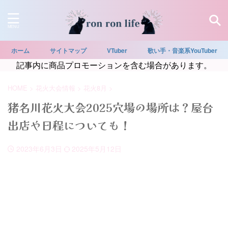
ホーム
サイトマップ
VTuber
歌い手・音楽系YouTuber
記事内に商品プロモーションを含む場合があります。
HOME
>
花火大会情報
>
花火8月
>
猪名川花火大会2025穴場の場所は？屋台
出店や日程についても！
2023年6月3日
2025年5月12日