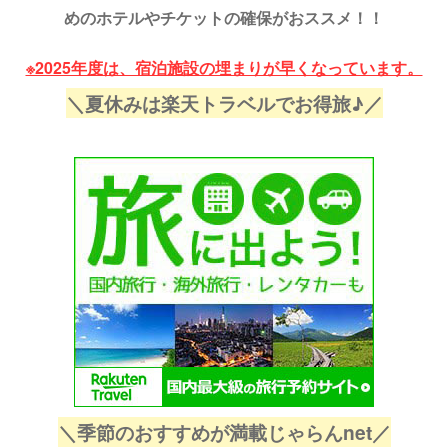
多湾芸術花火2025の穴場(場所)はど
所)はどこ？
めのホテルやチケットの確保がおススメ！！
こ？鷲尾 ...
稲田公園 ...
※2025年度は、宿泊施設の埋まりが早くなっています。
＼夏休みは楽天トラベルでお得旅♪／
＼季節のおすすめが満載じゃらんnet／