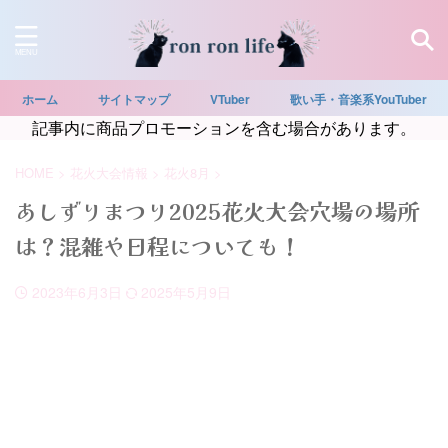
ホーム
サイトマップ
VTuber
歌い手・音楽系YouTuber
記事内に商品プロモーションを含む場合があります。
HOME
>
花火大会情報
>
花火8月
>
あしずりまつり2025花火大会穴場の場所
は？混雑や日程についても！
2023年6月3日
2025年5月9日