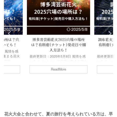
2025/5/8
2025/5/8
る場所は？穴
博多湾芸術花火2025穴場の場所
調布花火大
ついても！
は？有料席(チケット)発売日や購
有料席(チ
入方法も！
8日 風情を感
が集まる花火
最終更新日：2025年5月8日 風情を感
最終更新日：2
は、例年
じるイベントとして注目が集まる花火
じるイベン
とで、2025
大会。 特に博多湾芸術花火は、1万人
大会。 特に
ReadMore
す。 混雑の
以上の動員を誇る花火大会で、2025
の人出がある
ですが、少し
年度も混雑が見込まれます。 混雑の
雑が見込まれ
、なお嬉しい
中花火を見るのも醍醐味ではあります
見るのも夏
く混雑回避の
が、少し離れた場所で落ち着いて花火
し離れた場
いる方も多い
がみれたら嬉しいですよね！ 更に博
ら嬉しいです
で今回は、増
多湾芸術花火では、有料席でゆっくり
は、有料席
場所や花火大
見ることも出来るのだとか！？ そこ
るのだとか！
お伝えしてい
で今回は、博多湾芸術花火2025の穴
花火2025
田の花火2025が
場スポットや、有料席のチケット情報
のチケット
花火大会と合わせて、夏の旅行を考えられている方は、早
？真人公園真
についてまとめました！ Contents 博
た！ Conte