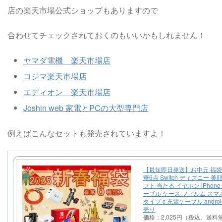
店の楽天市場公式ショップもありますので
合わせてチェックされておくのもいいかもしれません！
ヤマダ電機 楽天市場店
コジマ楽天市場店
エディオン 楽天市場店
Joshin web 家電とPCの大型専門店
例えばこんなセットも発売されていますよ！
【最短即日発送】お中元 福袋 2
華6点 Switch ディズニー 美
フト 当たる イヤホン iPhone
ーブル ケース フィルム ス
タイプ c 充電ケーブル androi
売り
価格：2,025円（税込、送料