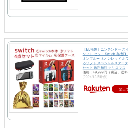
【EL福袋】ニンテンドー ス
ソフト セット Switch 有機E
オンブルー ネオンレッド ホ
るソフト スペシャルスター
セット 送料無料 クリスマス
価格：49,999円（税込、送料
(2024/12/5時点)
楽天