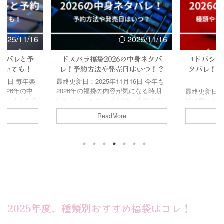
屋福袋2025の種類は？駿河屋福袋
ださ
2025の予約、購入方
2025の中身やネタバレは？駿河屋福
度、
約、購入する方法公式
袋過去の内 ...
ザら
する方法ブックオフ福袋
ネタ ...
2025/11/16
2025/11/16
ネタバレと予
ドスパラ福袋2026の中身ネタバ
ヨドバシカ
ついても！
レ！予約方法や発売日はいつ！？
タバレ！種
16日 毎年楽
最終更新日：2025年11月16日 今年も
026年の中
2026年の福袋の内容が気になる時期
最終更新日：2
という方も多
になりましたね！ 今回は、人気のド
始に買いたく
 hpは例年
スパラ福袋の気になる中身（ネタバ
ば…福袋です
ReadMore
！セット販売
レ）情報について調べてみました！
の福袋は、
ちで、チェッ
ドスパラの福袋は、破格のHDDやステ
はすぐ売り
。 そこで今
ィックPCなどが入っていることで大
今回はそん
身ネタバレ情
人気なんです。 内容に加えて、発売
2026年の
や過去の口コ
日や予約方法なども詳しく調べてみた
んな種類が
た！
ので、是非最後までお読みください♪
までわかり
6の予約方法や時
Contents ドスパラ福袋2026の予約方
Contents
予約hp店舗
法は？ドスパラ福袋2026の発売日は
予約方法！
約hp福袋
いつ？ドスパラ福袋2026の中身(ネタ
約楽天市場
hp福袋の中
バレ)は？ドスパラ福袋過去の内容や
2026の種
2025年度、種類別おすすめ福袋はコレ！
感想 ...
2026の中