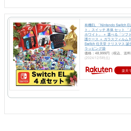
有機EL 「Nintendo Switch 
ト」スイッチ 本体 セット 「ネ
ホワイト」 ＋ 選べる「ソフト
護ケース ＋ ガラスフィルム Nin
Switch 任天堂 クリスマス 
ラッピング袋
価格：48,999円（税込、送料
(2024/12/5時点)
楽天