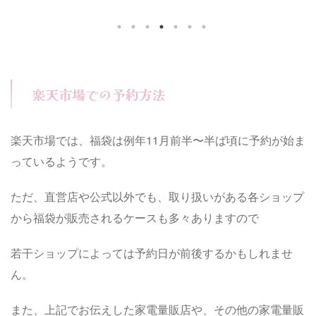
福袋は、破格のHDDやステ
はすぐ売り切れることも多いんです。
などが入っていることで大
今回はそんなヨドバシカメラ福袋
す。 内容に加えて、発売
2026年の中身ネタバレ情報に加え ど
方法なども詳しく調べてみた
んな種類があるのか、予約・購入方法
非最後までお読みください♪
までわかりやすくまとめました！
ts ドスパラ福袋2026の予約方
Contents ヨドバシカメラ福袋2026の
パラ福袋2026の発売日は
予約方法！店頭で予約公式サイトで予
楽天市場での予約方法
パラ福袋2026の中身(ネタ
約楽天市場で予約ヨドバシカメラ福袋
ドスパラ福袋過去の内容や
2026の種類は？ヨドバシカメラ福袋
2026の中身やネタバレは？ヨドバシ
楽天市場では、福袋は例年11月前半〜半ば頃に予約が始ま
カメラ福袋過 ...
っているようです。
ただ、直営店や公式以外でも、取り扱いがある各ショップ
から福袋が販売されるケースも多々ありますので
若干ショップによっては予約日が前後するかもしれませ
ん。
また、上記でお伝えした家電量販店や、その他の家電量販