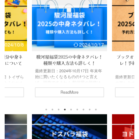
0/8
2024/10/17
身ネ
駿河屋福袋2025の中身ネタバレ！
ブックオフ福袋202
いて
種類や購入方法も詳しく！
レ！予約方法や購
く！
最終更新日：2024年10月17日 年末年
始に買いたくなるものの1つと言え
ザら
最終更新日：2024年1
ば…福袋ですよね！ 駿河屋の福袋は
おも
の楽しみの1つである福
種類が多く、ゲームやフィギュアだけ
もこ
品がお得に買えるのが
ReadMore
ReadMor
にはとどまりません！ お得感もかな
ね。
すよね。 中でもブッ
り高いため、人気の物はすぐ売り切れ
で、
は、とんでもない量が
ることも多いんです。 今回はそんな
す！
福袋」が名物というこ
駿河屋福袋2025年の中身ネタバレ情
らに
方も多そう…！ そこで
報に加え、種類や購入方法までわかり
中身
年のブックオフ福袋の
やすくまとめました！ Contents 駿河
、
報に加え ブックオフ福
屋福袋2025の購入方法は？駿河屋福
方法から購入方法まで
袋2025は楽天でも購入できる？駿河
調べ
みました！ Content