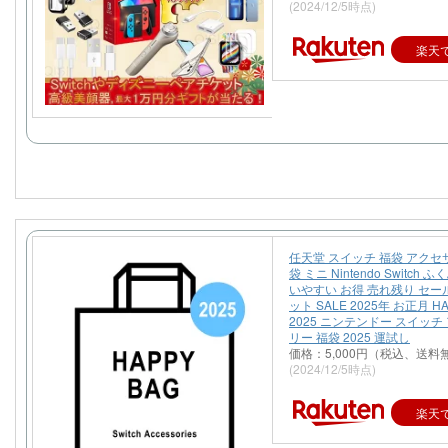
(2024/12/5時点)
楽天
任天堂 スイッチ 福袋 アクセ
袋 ミニ Nintendo Switch 
いやすい お得 売れ残り セール
ット SALE 2025年 お正月 HA
2025 ニンテンドー スイッチ
リー 福袋 2025 運試し
価格：5,000円（税込、送料
(2024/12/5時点)
楽天