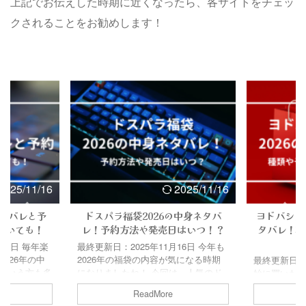
上記でお伝えした時期に近くなったら、各サイトをチェッ
クされることをお勧めします！
2025/11/16
2025/11/16
福袋2026の中身ネタバ
ヨドバシカメラ福袋2026の中身ネ
方法や発売日はいつ！？
タバレ！種類や予約、発売日も詳
しく！
2025年11月16日 今年も
の福袋の内容が気になる時期
最終更新日：2025年11月16日 年末年
たね！ 今回は、人気のド
始に買いたくなるものの1つと言え
袋の気になる中身（ネタバ
ば…福袋ですよね！ ヨドバシカメラ
ReadMore
ReadMore
について調べてみました！
の福袋は、種類が多く多様、人気の物