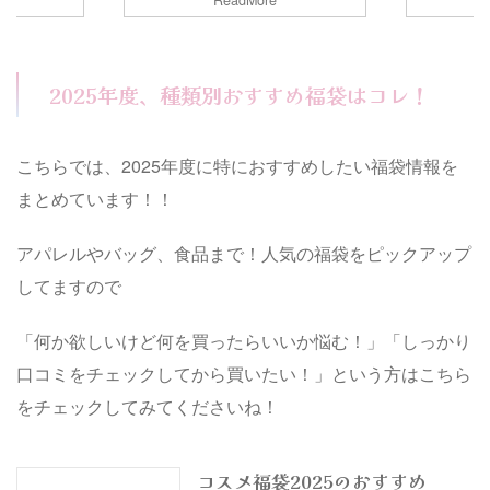
ReadMore
TUMIの福袋は、様々な種類のバッグ
ょうか。 ル
のが嬉しいで
や小物が破格のお値段！ということで
すく沢山荷物
の福袋は、
狙っている方も多そう…！ そこで今
格で手に入る
くさん入っ
回は、2025年のTUMI福袋の中身ネタ
も多いんで
いる方も多そ
バレ情報に加え TUMI福袋2025の予約
2025年度、種類別おすすめ福袋はコレ！
ートート福袋
2025年の
方法から購入方法まで、詳しく調べて
報に加え、予
情報に加え 
みました！ Contents TUMI福袋2025
ミなどをまと
法から購入
の予約、購入方法は？店舗で予約、購
ts ルートート
ました！ Con
こちらでは、2025年度に特におすすめしたい福袋情報を
入する方法公式サイトから予約、購入
期間は？ルー
予約、購入
する方法オンワード公式サイトで ...
約ルートート
する方法公
まとめています！！
の予約ルート
る方法楽天
アネ ...
アパレルやバッグ、食品まで！人気の福袋をピックアップ
してますので
「何か欲しいけど何を買ったらいいか悩む！」「しっかり
口コミをチェックしてから買いたい！」という方はこちら
をチェックしてみてくださいね！
コスメ福袋2025のおすすめ