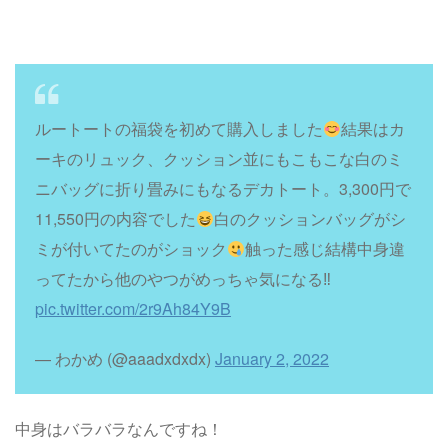
ルートートの福袋を初めて購入しました
結果はカ
ーキのリュック、クッション並にもこもこな白のミ
ニバッグに折り畳みにもなるデカトート。3,300円で
11,550円の内容でした
白のクッションバッグがシ
ミが付いてたのがショック
触った感じ結構中身違
ってたから他のやつがめっちゃ気になる‼︎
pic.twitter.com/2r9Ah84Y9B
— わかめ (@aaadxdxdx)
January 2, 2022
中身はバラバラなんですね！