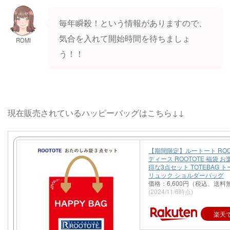
毎年瞬殺！という情報がありますので、
気合を入れて開始時間を待ちましょ
ROMI
う！！
現在販売されているハッピーバッグはこちら↓↓
【期間限定】ルートート ROOT
ディース ROOTOTE 福袋 お
得な3点セット TOTEBAG 
リュック ショルダーバッグ
価格：6,600円（税込、送料
(2024/11/6時点)
楽天