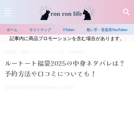
ホーム
サイトマップ
VTuber
歌い手・音楽系YouTuber
記事内に商品プロモーションを含む場合があります。
HOME
>
福袋
>
バッグ・シューズ・小物福袋
>
ルートート福袋2025の中身ネタバレは？
予約方法や口コミについても！
2022年11月8日
2024年11月6日