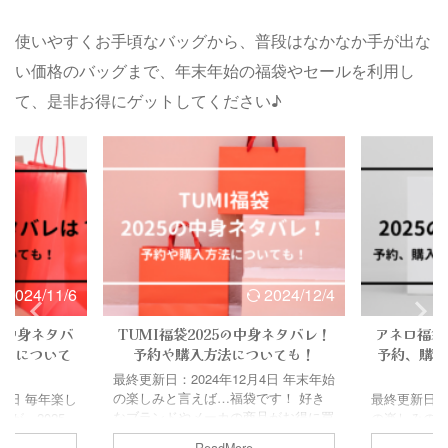
使いやすくお手頃なバッグから、普段はなかなか手が出な
い価格のバッグまで、年末年始の福袋やセールを利用し
て、是非お得にゲットしてください♪
2024/11/6
2024/12/4
の中身ネタバ
TUMI福袋2025の中身ネタバレ！
アネロ福袋
コミについて
予約や購入方法についても！
予約、購入
最終更新日：2024年12月4日 年末年始
の楽しみと言えば…福袋です！ 好き
月6日 毎年楽し
最終更新日：2
なブランドやメーカの商品がお得に買
が、2025
の楽しみの1
えるのが嬉しいですよね。 中でも
なる！という
ランドやメ