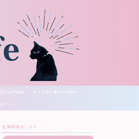
況YouTuber
やってみた系YouTuber
ムドット
記事検索はこちら