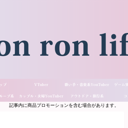
ップ
VTuber
歌い手・音楽系YouTuber
ゲーム実
ループ系
カップル・夫婦YouTuber
アウトドア・旅行系
コ
記事内に商品プロモーションを含む場合があります。
ber
YouTuber