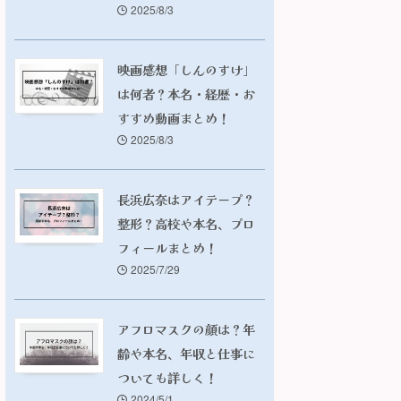
2025/8/3
映画感想「しんのすけ」
は何者？本名・経歴・お
すすめ動画まとめ！
2025/8/3
長浜広奈はアイテープ？
整形？高校や本名、プロ
フィールまとめ！
2025/7/29
アフロマスクの顔は？年
齢や本名、年収と仕事に
ついても詳しく！
2024/5/1