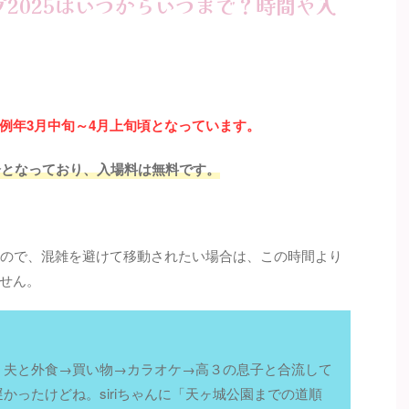
2025はいつからいつまで？時間や入
例年3月中旬～4月上旬頃となっています。
分となっており、入場料は無料です。
なので、混雑を避けて移動されたい場合は、この時間より
せん。
。夫と外食→買い物→カラオケ→高３の息子と合流して
かったけどね。siriちゃんに「天ヶ城公園までの道順