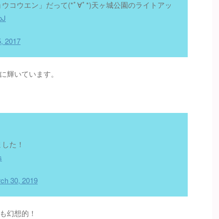
コウエン」だって(*ﾟ∀ﾟ*)天ヶ城公園のライトアッ
oJ
5, 2017
に輝いています。
ました！
s
ch 30, 2019
も幻想的！