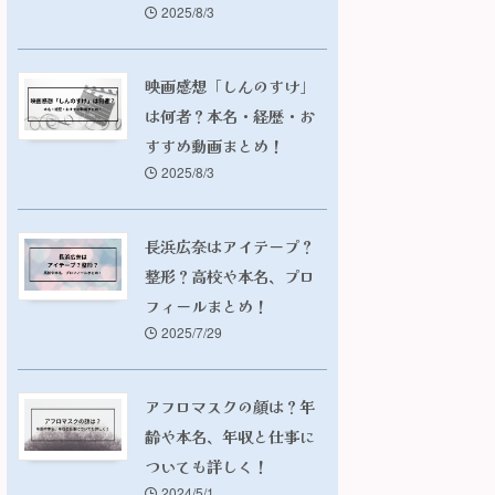
2025/8/3
映画感想「しんのすけ」
は何者？本名・経歴・お
すすめ動画まとめ！
2025/8/3
長浜広奈はアイテープ？
整形？高校や本名、プロ
フィールまとめ！
2025/7/29
アフロマスクの顔は？年
齢や本名、年収と仕事に
ついても詳しく！
2024/5/1