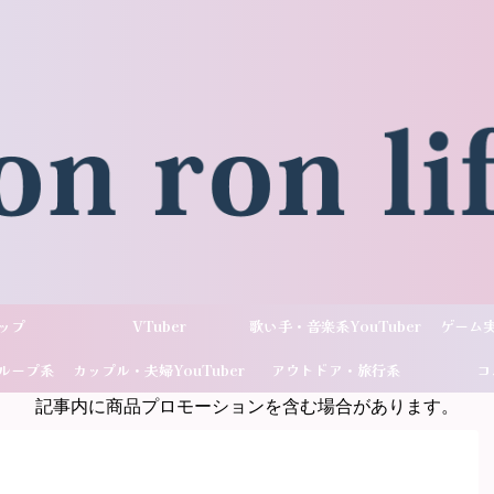
ップ
VTuber
歌い手・音楽系YouTuber
ゲーム実
ループ系
カップル・夫婦YouTuber
アウトドア・旅行系
コ
記事内に商品プロモーションを含む場合があります。
ber
YouTuber