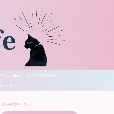
況YouTuber
やってみた系YouTuber
ムドット
記事検索はこちら