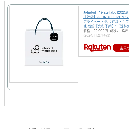
Johnbull Private labo [20
【福袋】JOHNBULL MEN 
プライベートラボ 福袋・ギ
他 福袋【先行予約】*【送料
価格：22,000円（税込、送料
(2024/11/27時点)
楽天