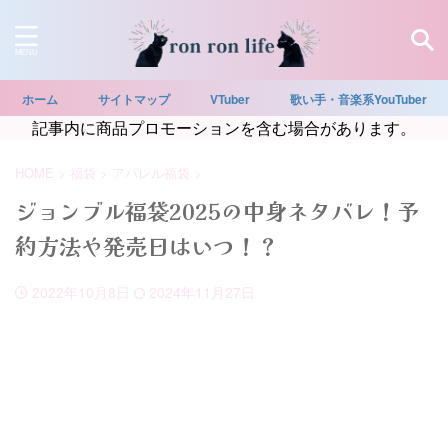
ホーム
サイトマップ
VTuber
歌い手・音楽系YouTuber
記事内に商品プロモーションを含む場合があります。
HOME
>
福袋
>
アパレル福袋
>
ジョンブル福袋2025の中身ネタバレ！予
約方法や発売日はいつ！？
2022年10月8日
2024年11月27日