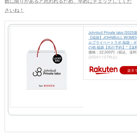
数に限りがあると思われるため、早めにチェックしてくだ
さいね！
Johnbull Private labo [20
【福袋】JOHNBULL WOME
ルプライベートラボ 福袋・
の他 福袋【先行予約】*【送
価格：22,000円（税込、送料
(2024/11/27時点)
楽天