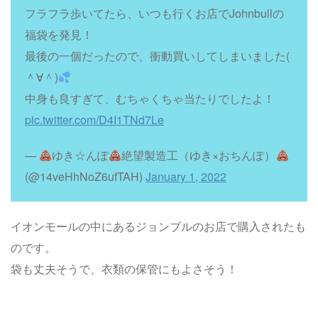
フラフラ歩いてたら、いつも行くお店でJohnbullの
福袋を発見！
最後の一個だったので、衝動買いしてしまいました(
＾∀＾)
中身も良すぎて、むちゃくちゃ当たりでしたよ！
pic.twitter.com/D4I1TNd7Le
—
ゆき☆んぽ
絶望製造工（ゆき×おちんぽ）
(@14veHhNoZ6ufTAH)
January 1, 2022
イオンモールの中にあるジョンブルのお店で購入されたも
のです。
袋も丈夫そうで、衣類の保管にもよさそう！