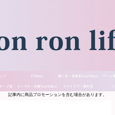
ップ
VTuber
歌い手・音楽系YouTuber
ゲーム実
ループ系
カップル・夫婦YouTuber
アウトドア・旅行系
コ
記事内に商品プロモーションを含む場合があります。
ber
YouTuber