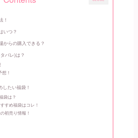
方法！
日はいつ？
天市場からの購入できる？
(ネタバレ)は？
想
容予想！
すめしたい福袋！
福袋は？
おすすめ福袋はコレ！
設の初売り情報！