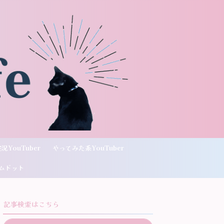
況YouTuber
やってみた系YouTuber
ムドット
記事検索はこちら