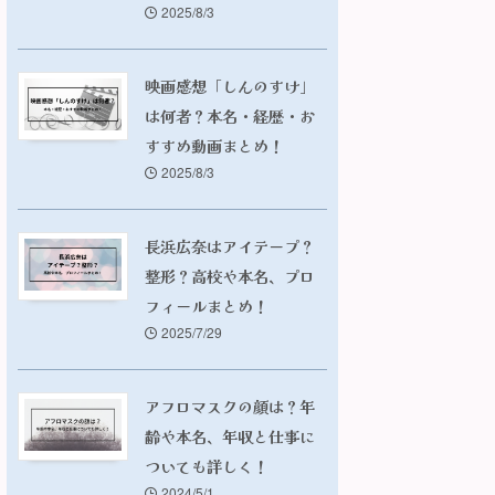
2025/8/3
映画感想「しんのすけ」
は何者？本名・経歴・お
すすめ動画まとめ！
2025/8/3
長浜広奈はアイテープ？
整形？高校や本名、プロ
フィールまとめ！
2025/7/29
アフロマスクの顔は？年
齢や本名、年収と仕事に
ついても詳しく！
2024/5/1