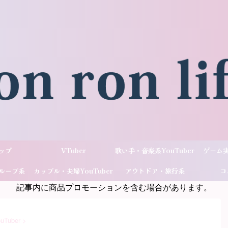
ップ
VTuber
歌い手・音楽系YouTuber
ゲーム実
ループ系
カップル・夫婦YouTuber
アウトドア・旅行系
コ
記事内に商品プロモーションを含む場合があります。
ber
YouTuber
uber
>