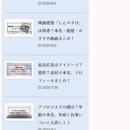
2025/8/3
映画感想「しんのすけ」
は何者？本名・経歴・お
すすめ動画まとめ！
2025/8/3
長浜広奈はアイテープ？
整形？高校や本名、プロ
フィールまとめ！
2025/7/29
アフロマスクの顔は？年
齢や本名、年収と仕事に
ついても詳しく！
2024/5/1