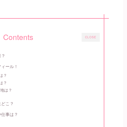
Contents
CLOSE
者？
フィール！
は？
は？
身地は？
はどこ？
や仕事は？