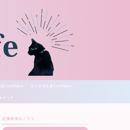
況YouTuber
やってみた系YouTuber
ムドット
記事検索はこちら