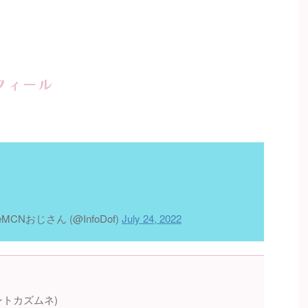
フィール
MCNおじさん (@InfoDof)
July 24, 2022
トカズムネ)