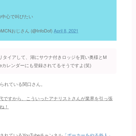
。
の中心で叫びたい
MCNおじさん (@InfoDof)
April 8, 2021
リタイアして、湖にサウナ付きロッジを買い奥様とM
gleカレンダーにも登録されてるそうですよ(笑)
られている関口さん。
る時代ですから、こういったアナリストさんが業界を引っ張
ね！
れているYouTubeチャンネル
「ポーカーをやる外人」