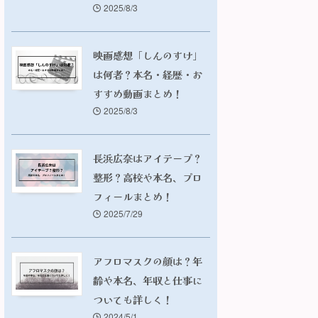
2025/8/3
映画感想「しんのすけ」
は何者？本名・経歴・お
すすめ動画まとめ！
2025/8/3
長浜広奈はアイテープ？
整形？高校や本名、プロ
フィールまとめ！
2025/7/29
アフロマスクの顔は？年
齢や本名、年収と仕事に
ついても詳しく！
2024/5/1