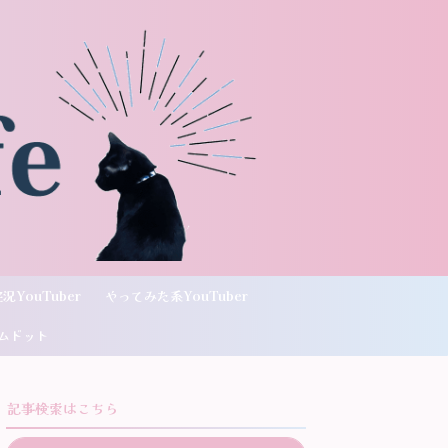
況YouTuber
やってみた系YouTuber
ムドット
記事検索はこちら