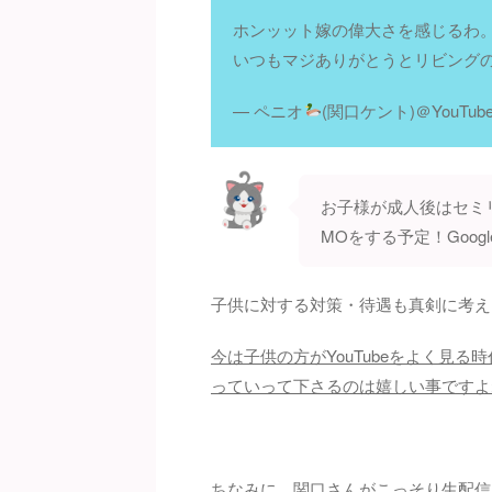
ホンッット嫁の偉大さを感じるわ
いつもマジありがとうとリビング
— ペニオ
(関口ケント)＠YouTube
お子様が成人後はセミ
MOをする予定！Goo
子供に対する対策・待遇も真剣に考え
今は子供の方がYouTubeをよく見
っていって下さるのは嬉しい事ですよ
ちなみに、関口さんがこっそり生配信さ