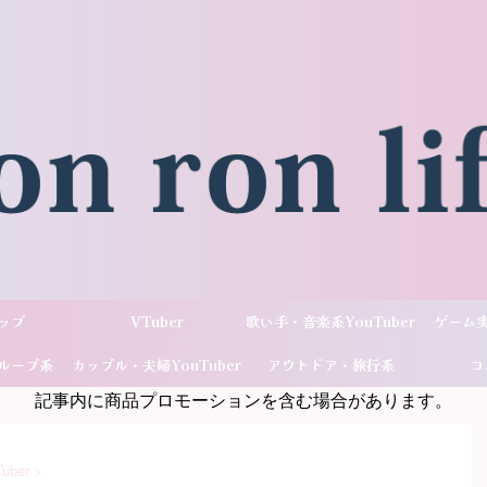
ップ
VTuber
歌い手・音楽系YouTuber
ゲーム実
ループ系
カップル・夫婦YouTuber
アウトドア・旅行系
コ
記事内に商品プロモーションを含む場合があります。
ber
YouTuber
ber
>