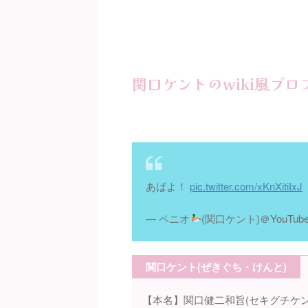
関口ケントのwiki風プロ
あばよ！
pic.twitter.com/xKnXitiIxJ
— ペニオ
(関口ケント)＠YouTube
関口ケント(ぜきぐち・けんと)
【本名】関口健二和旨(セキグチケン