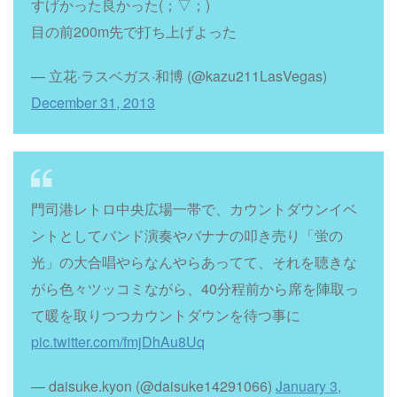
すげかった良かった(；▽；)
目の前200m先で打ち上げよった
— 立花·ラスベガス·和博 (@kazu211LasVegas)
December 31, 2013
門司港レトロ中央広場一帯で、カウントダウンイベ
ントとしてバンド演奏やバナナの叩き売り「蛍の
光」の大合唱やらなんやらあってて、それを聴きな
がら色々ツッコミながら、40分程前から席を陣取っ
て暖を取りつつカウントダウンを待つ事に
pic.twitter.com/fmjDhAu8Uq
— daisuke.kyon (@daisuke14291066)
January 3,