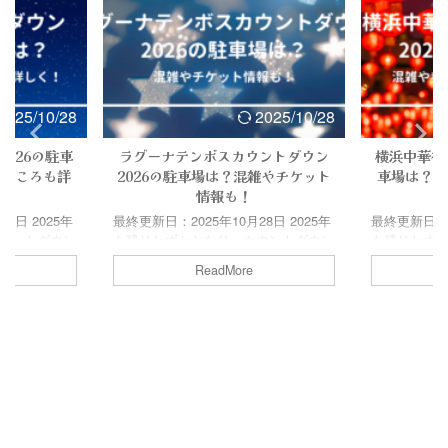
2025/10/28
2025/10/28
026の駐車
ラグーナテンボスカウントダウン
横浜中華街
見どころも詳
2026の駐車場は？混雑やチケット
車場は？混
情報も！
8日 2025年
最終更新日：2025年10月28日 2025年
最終更新日：20
ウントダウン
も残りわずかとなり、カウントダウン
も残りわず
方も多いので
の過ごし方を考えている方も多いので
の過ごし方
ReadMore
水港カウント
はないでしょうか！ ラグーナテンボ
はないでしょ
大人気となっ
スカウントダウンイベントは、例年大
ントダウン
りの混雑が見
人気となっていて、2026年もかなり
なっていて、
ウントダウン
の混雑が見込まれます。 また、カウ
が見込まれま
だ動いていな
ントダウン明けに公共交通機関がまだ
ウン明けに
移動を検討さ
動いていないことを想定し、車での移
いないこと
るのではない
動を検討されている方もいらっしゃい
討されてい
回は、清水港
ますよね。 そこで今回は、ラグーナ
ないでしょう
駐車場情報
テンボスカウントダウン2026の駐車
浜中華街カウ