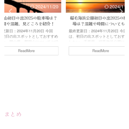
2024/11/20
2024/11/20
の駐車場は？
稲毛海浜公園初日の出2025の駐車
霞ヶ浦初日
ろを紹介！
場は？混雑や時間についても！
時間や混
20日 今回
最終更新日：2024年11月20日 今回
しておすすめ
は、初日の出スポットとしておすすめ
最終更新日：2
についてご紹
したい、千葉県、稲毛海浜公園につい
は、初日の
塩飽諸島、そ
てご紹介します！ 東京湾沿岸に位置
したい、茨
ReadMore
の出と共に眺
する稲毛海浜公園から見る、美しい初
介します！ 
。 初日の出
日の出は毎年大人気。 初日の出を見
る霞ヶ浦、
では古来より
る意味として、日本では古来より「年
は、まさに
緒にやってく
神様が初日の出と一緒にやってくる」
初日の出を
らも​ ​初日
と言われています。 そんな言い伝え
古来より「
より美しく見
からも、初日の出を神聖な気持ちで、
やってくる
いのではない
より美しく見たい！と思われる方も多
も 初日の出
同時に気になる
いのではないでしょうか。 ただ、同
美しく見た
ットの混雑状
時に気になるのが、初日の出人気スポ
ではないでし
ちらの記事で
ットの混雑状況！…ですよね。 こち
気になるの
らの記事では、稲毛海浜公園の ...
の混雑状況！
まとめ
記事では、霞ケ