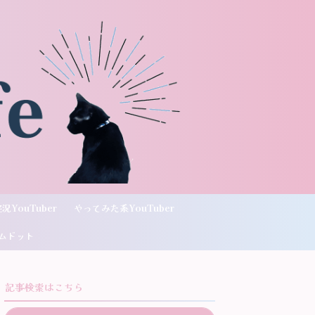
況YouTuber
やってみた系YouTuber
ムドット
記事検索はこちら