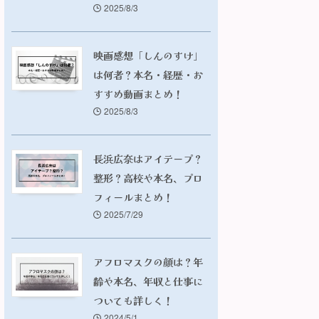
2025/8/3
映画感想「しんのすけ」
は何者？本名・経歴・お
すすめ動画まとめ！
2025/8/3
長浜広奈はアイテープ？
整形？高校や本名、プロ
フィールまとめ！
2025/7/29
アフロマスクの顔は？年
齢や本名、年収と仕事に
ついても詳しく！
2024/5/1