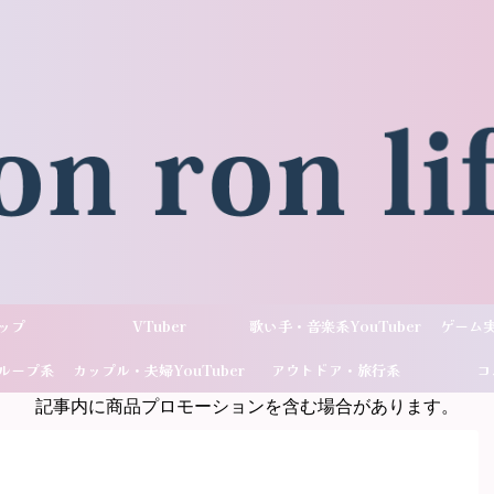
ップ
VTuber
歌い手・音楽系YouTuber
ゲーム実
ループ系
カップル・夫婦YouTuber
アウトドア・旅行系
コ
記事内に商品プロモーションを含む場合があります。
ber
YouTuber