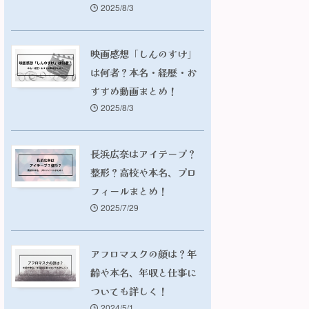
2025/8/3
映画感想「しんのすけ」
は何者？本名・経歴・お
すすめ動画まとめ！
2025/8/3
長浜広奈はアイテープ？
整形？高校や本名、プロ
フィールまとめ！
2025/7/29
アフロマスクの顔は？年
齢や本名、年収と仕事に
ついても詳しく！
2024/5/1