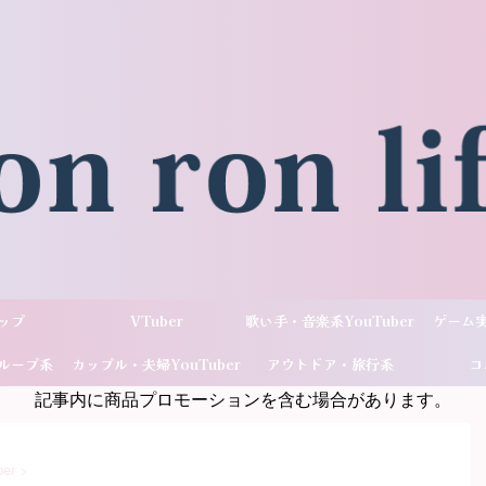
ップ
VTuber
歌い手・音楽系YouTuber
ゲーム実
ループ系
カップル・夫婦YouTuber
アウトドア・旅行系
コ
記事内に商品プロモーションを含む場合があります。
ber
YouTuber
er
>