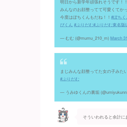
明日から新学年頑張れそうです！
みんなのお顔整ってて可愛くてか
今度はぽちくんもだね！！
#ぽちく
ぴくん
#ぷりだむ
#ぷりだむ東名阪L
— むむ (@mumu_210_m)
March 31
まじみんな顔整ってた女の子みた
#ぷりだむ
— うみゆくんの裏垢 (@umiyukunn
そういわれると余計に