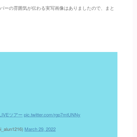
バーの雰囲気が伝わる実写画像はありましたので、まと
IVEツアー
pic.twitter.com/rgp7mtUNNy
i_alun1216)
March 29, 2022