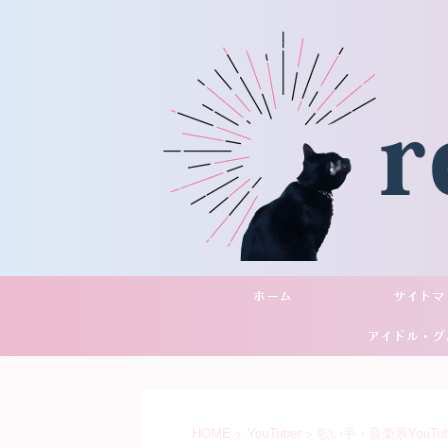
ホーム
サイトマ
アイドル・グ
YouTu
HOME
>
YouTuber
>
歌い手・音楽系YouTub