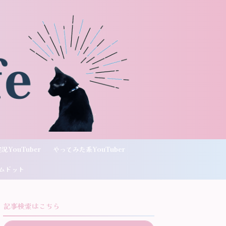
況YouTuber
やってみた系YouTuber
ムドット
記事検索はこちら