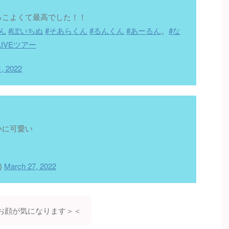
！
っこよくて最高でした！！
ん
#ぽいちぬ
#そあらくん
#るんくん
#あーるん
。
#な
IVEツアー
, 2022
いに可愛い
)
March 27, 2022
お顔が気になります＞＜