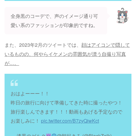
全身黒のコーデで、声のイメージ通り可
愛い系のファッションが印象的ですね。
また、2023年2月のツイートでは、
顔はアイコンで隠して
いるものの、何やらイケメンの雰囲気が漂う自撮り写真
が…。
おはよーーー！！
昨日の旅行に向けて準備してきた時に撮ったやつ！
旅行楽しんできます！！！動画もあげる予定なので
お楽しみに！
pic.twitter.com/B7zyQiwKct
— 漆黒のゼルク
@朝起きろ (@BlackZelk)