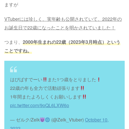
ますが
VTuberには珍しく、実年齢も公開されていて、2022年の
お誕生日で22歳になったことを明かされていました！
つまり、
2000年生まれの22歳（2023年3月時点）という
ことですね。
はぴばすでーい
また1つ歳をとりました
22歳の年も全力で活動頑張ります
1年間またよろしくくお願いします
pic.twitter.com/9oQL6LXW6o
— ゼルク/Zelk
(@Zelk_Vtuber)
October 10,
2022