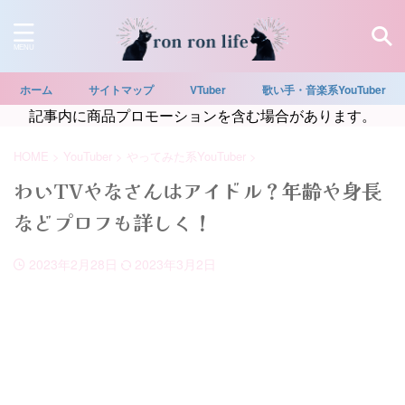
ホーム
サイトマップ
VTuber
歌い手・音楽系YouTuber
記事内に商品プロモーションを含む場合があります。
HOME
>
YouTuber
>
やってみた系YouTuber
>
わいTVやなさんはアイドル？年齢や身長
などプロフも詳しく！
2023年2月28日
2023年3月2日