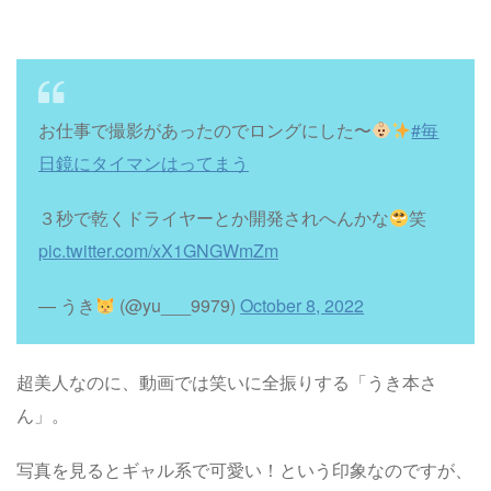
お仕事で撮影があったのでロングにした〜
#毎
日鏡にタイマンはってまう
３秒で乾くドライヤーとか開発されへんかな
笑
pic.twitter.com/xX1GNGWmZm
— うき
(@yu___9979)
October 8, 2022
超美人なのに、動画では笑いに全振りする「うき本さ
ん」。
写真を見るとギャル系で可愛い！という印象なのですが、