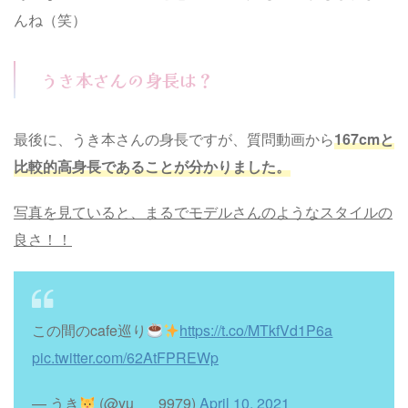
んね（笑）
うき本さんの身長は？
最後に、うき本さんの身長ですが、質問動画から
167cmと
比較的高身長であることが分かりました。
写真を見ていると、まるでモデルさんのようなスタイルの
良さ！！
この間のcafe巡り
https://t.co/MTkfVd1P6a
pic.twitter.com/62AtFPREWp
— うき
(@yu___9979)
April 10, 2021