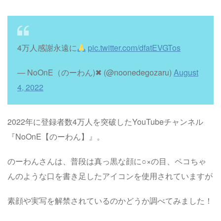
4万人感謝永遠に
pic.twitter.com/dfatEVGTos
— NoOnE（のーわん)✖︎ (@noonedegozaru)
August
4, 2022
2022年に登録者数4万人を突破したYouTubeチャンネル
『NoOnE【のーわん】』。
のーわんさんは、普段は真っ黒な顔に○×の目、ペコちゃ
んのような口を書き足したアイコンを使用されていますが
素顔や実写を解禁されているのかどうか調べてみました！