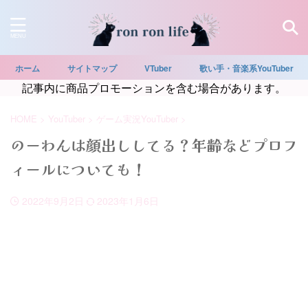
ホーム
サイトマップ
VTuber
歌い手・音楽系YouTuber
記事内に商品プロモーションを含む場合があります。
HOME
>
YouTuber
>
ゲーム実況YouTuber
>
のーわんは顔出ししてる？年齢などプロフ
ィールについても！
2022年9月2日
2023年1月6日