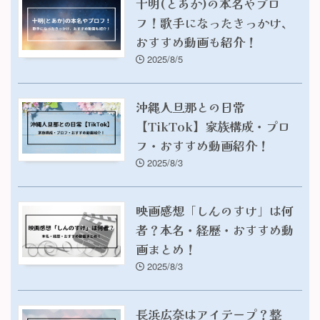
十明(とあか)の本名やプロ
フ！歌手になったきっかけ、
おすすめ動画も紹介！
2025/8/5
沖縄人旦那との日常
【TikTok】家族構成・プロ
フ・おすすめ動画紹介！
2025/8/3
映画感想「しんのすけ」は何
者？本名・経歴・おすすめ動
画まとめ！
2025/8/3
長浜広奈はアイテープ？整