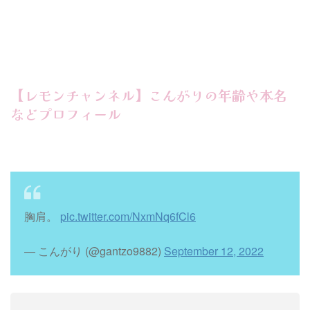
【レモンチャンネル】こんがりの年齢や本名
などプロフィール
胸肩。
pic.twitter.com/NxmNq6fCl6
— こんがり (@gantzo9882)
September 12, 2022