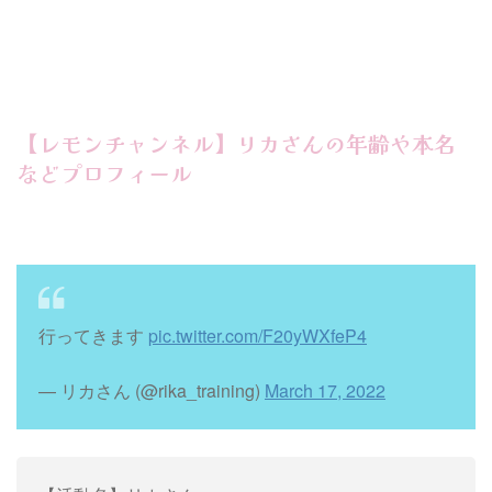
【レモンチャンネル】リカさんの年齢や本名
などプロフィール
行ってきます
pic.twitter.com/F20yWXfeP4
— リカさん (@rika_training)
March 17, 2022