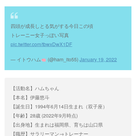
四頭が成長しとる気がする今日この頃
トレーニー女子っぽい写真
pic.twitter.com/tbwxDwX1DF
— イトウハム
(@ham_ito55)
January 19, 2022
【活動名】ハムちゃん
【本名】伊藤悠斗
【誕生日】1994年6月14日生まれ（双子座）
【年齢】28歳 (2022年9月時点)
【出身地】生まれは福岡県、育ちは山口県
【職歴】サラリーマン→トレーナー