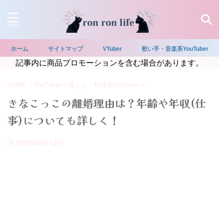
ホーム
サイトマップ
VTuber
歌い手・音楽系YouTuber
記事内に商品プロモーションを含む場合があります。
HOME
>
YouTuber
>
暮らし・料理系YouTuber
>
きなこっこの離婚理由は？年齢や年収(仕
事)についても詳しく！
2023年6月12日