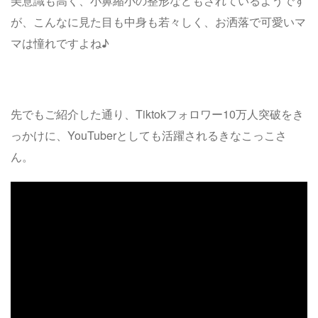
美意識も高く、小鼻縮小の整形などもされているようです
が、こんなに見た目も中身も若々しく、お洒落で可愛いマ
マは憧れですよね♪
先でもご紹介した通り、Tiktokフォロワー10万人突破をき
っかけに、YouTuberとしても活躍されるきなこっこさ
ん。