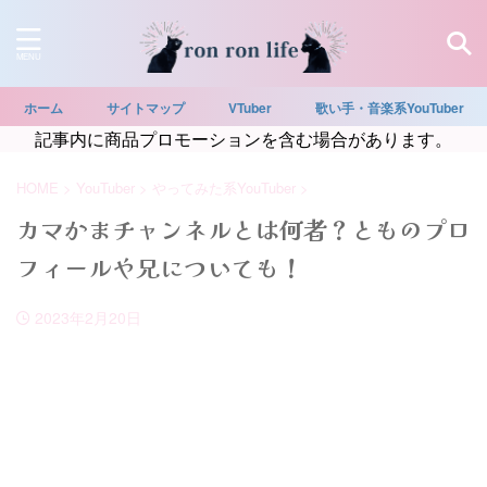
ホーム
サイトマップ
VTuber
歌い手・音楽系YouTuber
記事内に商品プロモーションを含む場合があります。
HOME
>
YouTuber
>
やってみた系YouTuber
>
カマかまチャンネルとは何者？とものプロ
フィールや兄についても！
2023年2月20日