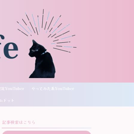
況YouTuber
やってみた系YouTuber
ムドット
記事検索はこちら