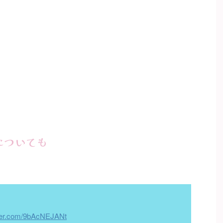
についても
tter.com/9bAcNEJANt