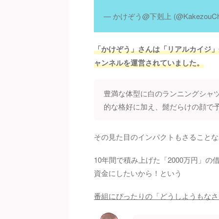
— かけぞう@下剋上 (@KakezouCha
「かけぞう」さんは「リアルカイジ」企画
ャンネルを運営されていました。
豊満な体型に白のランニングシャ
的な格好に加え、髭だらけの顔で
その見た目のインパクトもさることな
10年間で積み上げた「2000万円」
資金にしたいから！という
番組にぴったりの「どうしようもなさ