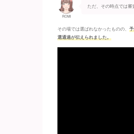
ただ、その時点では審
ROMI
その場では選ばれなかったものの、
予
選通過が伝えられました。