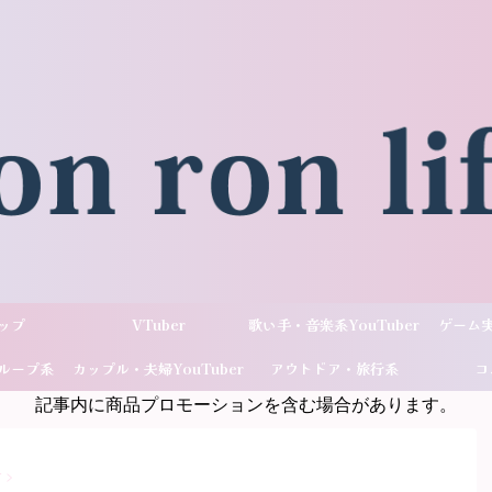
ップ
VTuber
歌い手・音楽系YouTuber
ゲーム実
ループ系
カップル・夫婦YouTuber
アウトドア・旅行系
コ
記事内に商品プロモーションを含む場合があります。
ber
YouTuber
r
>