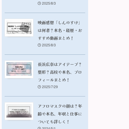
2025/8/3
映画感想「しんのすけ」
は何者？本名・経歴・お
すすめ動画まとめ！
2025/8/3
長浜広奈はアイテープ？
整形？高校や本名、プロ
フィールまとめ！
2025/7/29
アフロマスクの顔は？年
齢や本名、年収と仕事に
ついても詳しく！
2024/5/1